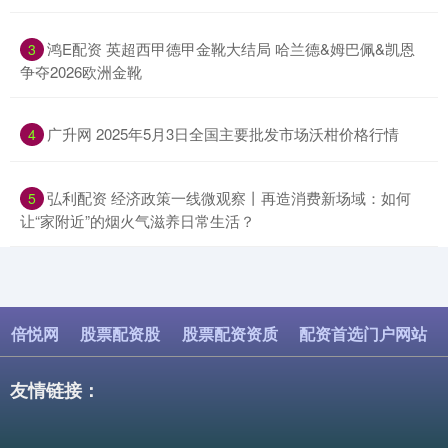
​鸿E配资 英超西甲德甲金靴大结局 哈兰德&姆巴佩&凯恩
3
争夺2026欧洲金靴
​广升网 2025年5月3日全国主要批发市场沃柑价格行情
4
​弘利配资 经济政策一线微观察丨再造消费新场域：如何
5
让“家附近”的烟火气滋养日常生活？
倍悦网
股票配资股
股票配资资质
配资首选门户网站
友情链接：