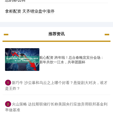
拿柜配资 天齐锂业盘中涨停
推荐资讯
航心配资 跨年啦！总台春晚宜宾分会场：
新年共饮一江水，共举团圆杯
​新巧牛 沙尘暴和乌云之上哪个好看？悬疑剧大对决，谁才
1
是王炸？
​火山策略 达拉斯联储行长称美国央行应放弃用联邦基金利
2
率做基准