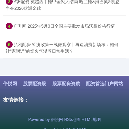
​鸿E配资 英超西甲德甲金靴大结局 哈兰德&姆巴佩&凯恩
3
争夺2026欧洲金靴
​广升网 2025年5月3日全国主要批发市场沃柑价格行情
4
​弘利配资 经济政策一线微观察丨再造消费新场域：如何
5
让“家附近”的烟火气滋养日常生活？
倍悦网
股票配资股
股票配资资质
配资首选门户网站
友情链接：
Powered by
倍悦网
RSS地图
HTML地图