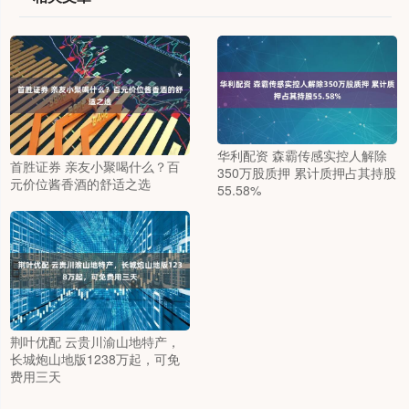
华利配资 森霸传感实控人解除
首胜证券 亲友小聚喝什么？百
350万股质押 累计质押占其持股
元价位酱香酒的舒适之选
55.58%
荆叶优配 云贵川渝山地特产，
长城炮山地版1238万起，可免
费用三天