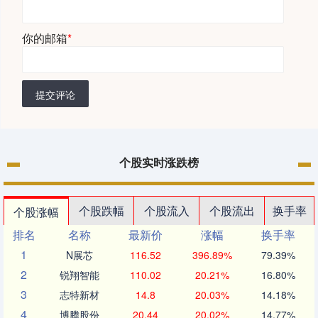
你的邮箱
*
提交评论
个股实时涨跌榜
个股跌幅
个股流入
个股流出
换手率
个股涨幅
排名
名称
最新价
涨幅
换手率
1
N展芯
116.52
396.89%
79.39%
2
锐翔智能
110.02
20.21%
16.80%
3
志特新材
14.8
20.03%
14.18%
4
博腾股份
20.44
20.02%
14.77%