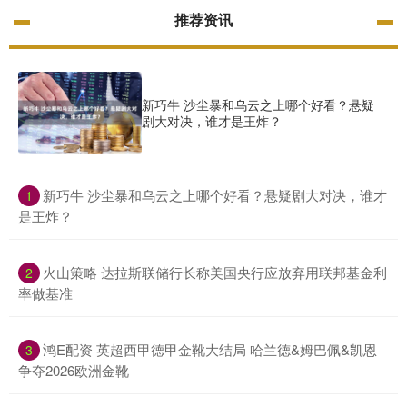
推荐资讯
新巧牛 沙尘暴和乌云之上哪个好看？悬疑
剧大对决，谁才是王炸？
​新巧牛 沙尘暴和乌云之上哪个好看？悬疑剧大对决，谁才
1
是王炸？
​火山策略 达拉斯联储行长称美国央行应放弃用联邦基金利
2
率做基准
​鸿E配资 英超西甲德甲金靴大结局 哈兰德&姆巴佩&凯恩
3
争夺2026欧洲金靴