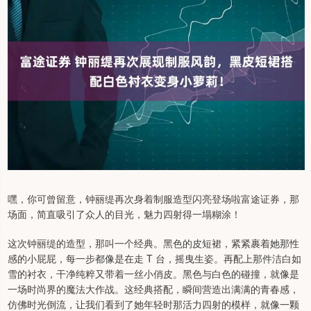
嘿，你可曾留意，钟丽缇再次身着制服造型闪亮登场啦富途证券，那
场面，简直吸引了众人的目光，魅力四射得一塌糊涂！
这次钟丽缇的造型，那叫一个经典。黑色的皮短裙，紧紧裹着她那性
感的小屁屁，每一步都像是在走 T 台，摇曳生姿。再配上那件洁白如
雪的衬衣，干净纯粹又带着一丝小俏皮。黑色与白色的碰撞，就像是
一场时尚界的魔法大作战。这经典搭配，瞬间营造出满满的青春感，
仿佛时光倒流，让我们看到了她年轻时那活力四射的模样，就像一颗