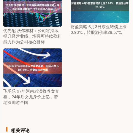
财盈策略 6月3日东亚转债上涨
优先配 沃尔核材：公司将持续
0.93%，转股溢价率26.57%
提升经营业绩、增强可持续盈利
能力作为公司核心目标
飞乐乐 97年河南老汉收养女弃
婴，24年后女儿身价上亿，带
老汉周游全国
相关评论