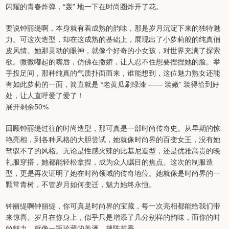
闪耀的青春炸弹，“轰” 地一下在时尚圈炸开了花。
要说钟丽缇啊，本身就有着成熟的韵味，那是岁月沉淀下来的独特魅
力。可这次造型，却在这成熟的基础上，展现出了小萝莉般的纯真俏
皮风情。她那灵动的眼神，就像个好奇的小女孩，对世界充满了探索
欲。微微嘟起的嘴唇，仿佛在撒娇，让人忍不住想要捏捏她的脸。举
手投足间，那种纯真的气质扑面而来，谁能想到，这位魅力熟女还能
有如此萝莉的一面，简直就是 “老黄瓜刷绿漆 —— 装嫩” 装得恰到好
处，让人直呼爱了爱了！
展开剩余50%
回顾钟丽缇过往的时尚造型，那可真是一部时尚传奇史。从早期的惊
艳亮相，到各种风格的大胆尝试，她就像时尚界的百变女王，没有她
驾驭不了的风格。无论是性感火辣的比基尼造型，还是优雅高贵的晚
礼服穿搭，她都能轻松拿捏，成为众人瞩目的焦点。这次的制服造
型，更是再次证明了她在时尚领域的传奇地位。她就像是时尚界的一
颗常青树，不管岁月如何变迁，魅力始终永恒。
钟丽缇啊钟丽缇，你可真是时尚界的宝藏，每一次亮相都能给我们带
来惊喜。岁月在你身上，似乎只是增添了几分别样的韵味，而你的时
尚魅力，就像一瓶珍藏的美酒，越陈越香。