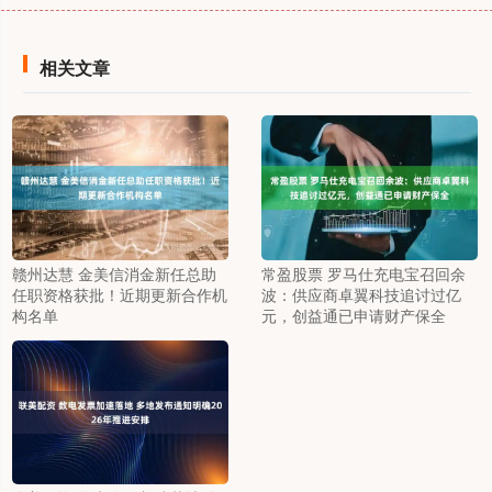
相关文章
赣州达慧 金美信消金新任总助
常盈股票 罗马仕充电宝召回余
任职资格获批！近期更新合作机
波：供应商卓翼科技追讨过亿
构名单
元，创益通已申请财产保全