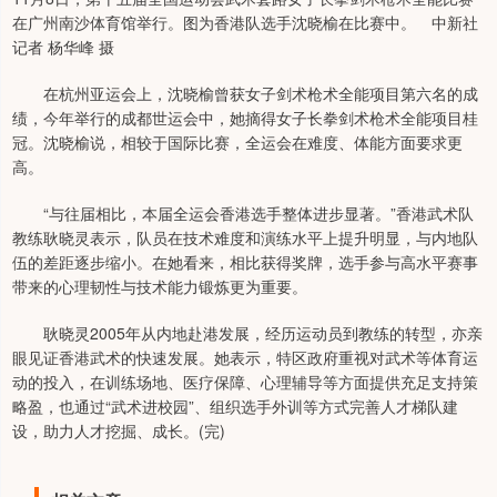
在广州南沙体育馆举行。图为香港队选手沈晓榆在比赛中。 中新社
记者 杨华峰 摄
在杭州亚运会上，沈晓榆曾获女子剑术枪术全能项目第六名的成
绩，今年举行的成都世运会中，她摘得女子长拳剑术枪术全能项目桂
冠。沈晓榆说，相较于国际比赛，全运会在难度、体能方面要求更
高。
“与往届相比，本届全运会香港选手整体进步显著。”香港武术队
教练耿晓灵表示，队员在技术难度和演练水平上提升明显，与内地队
伍的差距逐步缩小。在她看来，相比获得奖牌，选手参与高水平赛事
带来的心理韧性与技术能力锻炼更为重要。
耿晓灵2005年从内地赴港发展，经历运动员到教练的转型，亦亲
眼见证香港武术的快速发展。她表示，特区政府重视对武术等体育运
动的投入，在训练场地、医疗保障、心理辅导等方面提供充足支持策
略盈，也通过“武术进校园”、组织选手外训等方式完善人才梯队建
设，助力人才挖掘、成长。(完)