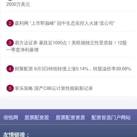
2500万美元
​森利网 “上市即巅峰” 冠中生态实控人火速“卖公司”
2
​易方达证券 暴跌近1000点！美联储独立性受质疑！12股
3
一季度净利暴增
​财聚配资 6月3日特纸转债上涨0.14%，转股溢价率39.69%
4
​掌乐策略 国产C86云计算性能刷新记录
5
倍悦网
股票配资股
股票配资资质
配资首选门户网站
友情链接：