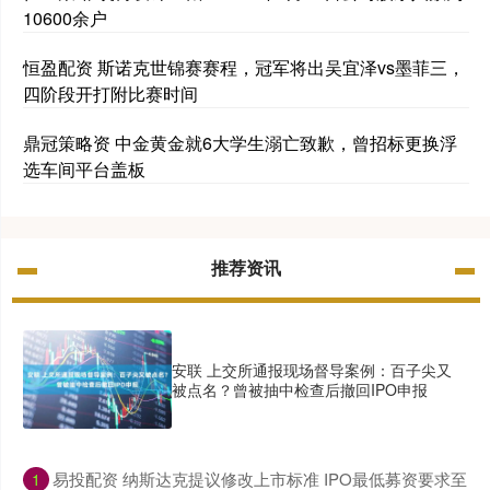
10600余户
恒盈配资 斯诺克世锦赛赛程，冠军将出吴宜泽vs墨菲三，
四阶段开打附比赛时间
鼎冠策略资 中金黄金就6大学生溺亡致歉，曾招标更换浮
选车间平台盖板
推荐资讯
安联 上交所通报现场督导案例：百子尖又
被点名？曾被抽中检查后撤回IPO申报
​易投配资 纳斯达克提议修改上市标准 IPO最低募资要求至
1