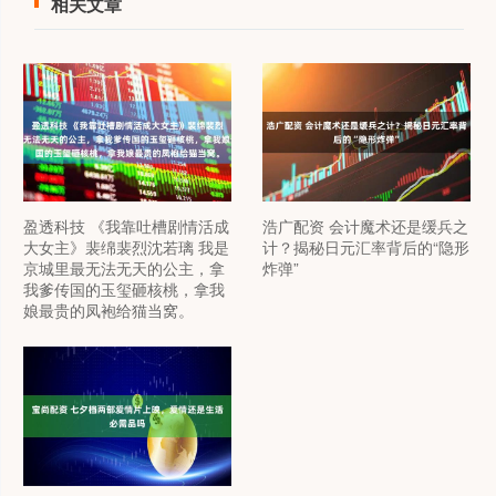
相关文章
盈透科技 《我靠吐槽剧情活成
浩广配资 会计魔术还是缓兵之
大女主》裴绵裴烈沈若璃 我是
计？揭秘日元汇率背后的“隐形
京城里最无法无天的公主，拿
炸弹”
我爹传国的玉玺砸核桃，拿我
娘最贵的凤袍给猫当窝。