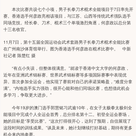
本次比赛共设七个小项，男子长拳刀术棍术全能项目于7日率先开
赛。香港选手何彦政亮相该项目，与江苏、山西等传统武术强队选手
同场竞技。经长拳、刀术、棍术三个单项激烈角逐，何彦政以总分第
十三名收官。
11月7日，第十五届全国运动会武术套路男子长拳刀术棍术全能比赛
在广州南沙体育馆举行。图为香港选手何彦政在棍术比赛中。 中新
社记者 陈楚红 摄
“有点小失误，但整体很满意。”就读于香港中文大学的何彦政，
近年在亚洲武术锦标赛、世界武术锦标赛等多项国际赛事中表现优
异。首次参加全运会，他实现了赛前对自己的承诺策略盈，“难度分拿
满”。“内地选手实力强劲，很开心能和他们同场比赛，也想借此机会
多学习，争取更大进步。”
今年19岁的澳门选手郭慧铭习武逾10年，在女子太极拳太极剑全
能项目中完成个人全运会首秀，总分排名第十二。初登全运会赛场，
她的目标是“享受比赛”。“这次打得很开心，达到了预期，自信展现了
这段时间的训练成果。”谈及未来，她计划继续打好基础，期待有更多
机会来内地参赛。