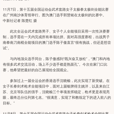
11月7日，第十五届全国运动会武术套路女子太极拳太极剑全能比赛
在广州南沙体育馆举行。图为澳门选手郭慧铭在太极剑的比赛中。
中新社记者 陈楚红 摄
此次全运会武术套路男子、女子个人全能项目采用一次性决赛赛
制，选手需在一天内完成所有单项比拼。面对高强度赛程，出战男子
南拳南刀南棍全能项目的澳门选手陈子傲直言“很有挑战，但还是想尝
试”。
与内地顶尖选手同台，陈子傲感到“既兴奋又放松”，“澳门和内地
有很多武术交流活动，场上不少选手都是熟面孔”。今次在家门口比
赛，他希望把最好的自己展现给全国观众。
参加过上一届全运会的香港选手沈晓榆，此次实现了新突破。在
女子长拳剑术枪术全能项目中，面对上届银牌得主姚洋，以及来自江
苏、北京等队伍的强手，沈晓榆三个单项发挥稳定，枪术更是表现亮
眼，最终总分位列第七名。“很满意，实现了和教练定下的进入前八的
目标。”
11月8日，第十五届全国运动会武术套路女子长拳剑术枪术全能比赛