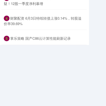
疑！12股一季度净利暴增
​财聚配资 6月3日特纸转债上涨0.14%，转股溢
4
价率39.69%
​掌乐策略 国产C86云计算性能刷新记录
5