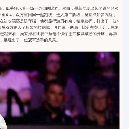
开局，似乎预示着一场一边倒的比赛。然而，墨菲展现出其老道的经验
平至4-4，双方重回同一起跑线。进入第二阶段，吴宜泽如梦方醒，
在进攻端还是防守端，他都显得游刃有余，稳定发挥，打出了一波4
管随后双方陷入了短暂的拉锯战，各自赢下两局，比分交替上升，最终
赛的进程来看，吴宜泽在比赛中丝毫不惧怕墨菲极具威胁的开球，再加
，展现出了一位冠军选手的风采。