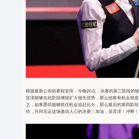
根据最新公布的赛程安排，今晚20点，决赛的第三阶段的
宜泽能够在此阶段继续扩大领先优势，那么他将有机会彻底
之，如果墨菲能够抓住机会追赶比分，那么最后的第四阶段
待，共同见证这场激动人心的决赛！加油，吴宜泽！冲啊！