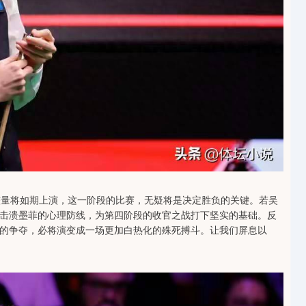
较量将如期上演，这一阶段的比赛，无疑将是决定胜负的关键。若吴
击溃墨菲的心理防线，为第四阶段的收官之战打下坚实的基础。反
的争夺，必将演变成一场更加白热化的殊死搏斗。让我们屏息以