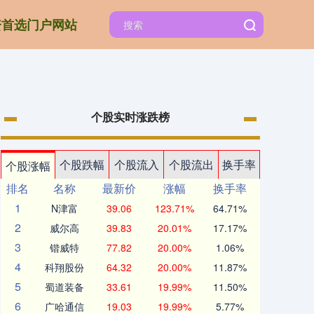
资首选门户网站
个股实时涨跌榜
个股跌幅
个股流入
个股流出
换手率
个股涨幅
排名
名称
最新价
涨幅
换手率
1
N津富
39.06
123.71%
64.71%
2
威尔高
39.83
20.01%
17.17%
3
锴威特
77.82
20.00%
1.06%
4
科翔股份
64.32
20.00%
11.87%
5
蜀道装备
33.61
19.99%
11.50%
6
广哈通信
19.03
19.99%
5.77%