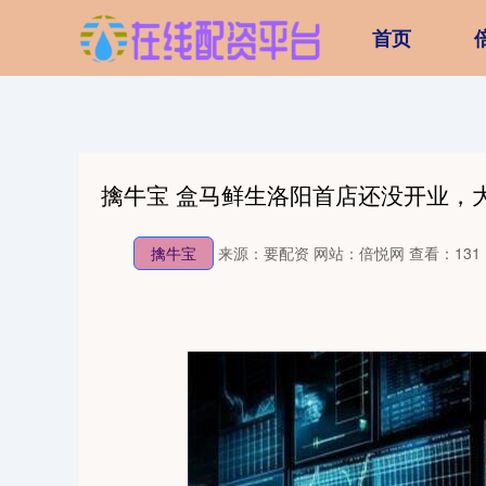
首页
擒牛宝 盒马鲜生洛阳首店还没开业，
擒牛宝
来源：要配资
网站：倍悦网
查看：131