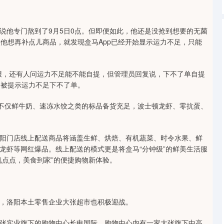
他专门熬到了9月5日0点。但即便如此，他还是没抢到想要的无菌
他想再补点儿商品，就发现盒马App已经开始显示运力不足，只能
，还有人问运力不足能不能自提，但管理员回复说，下不了单自提
是被提示运力不足下不了单。
不仅鲜牛奶、速冻水饺之类的标品备货充足，波士顿龙虾、零抗蛋、
门店线上配送商品将涵盖生鲜、烘焙、有机蔬菜、时令水果、鲜
龙虾等网红爆品。线上配送的模式更是将盒马“分钟级”的鲜美生活服
机点点，美食到家”的便捷购物新体验。
，洛阳本土零售企业大张超市也积极迎战。
实业旗下的购物中心长申国际，购物中心内有一家大张旗下中高