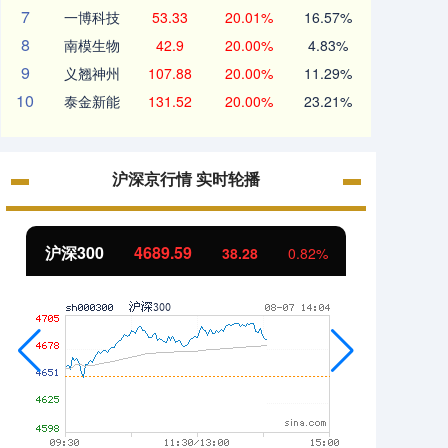
7
一博科技
53.33
20.01%
16.57%
8
南模生物
42.9
20.00%
4.83%
9
义翘神州
107.88
20.00%
11.29%
10
泰金新能
131.52
20.00%
23.21%
沪深京行情 实时轮播
北证50
1130.18
创业
7.31
0.65%