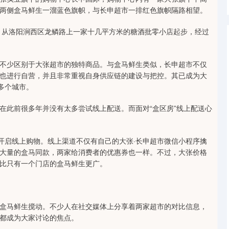
两侧盒马鲜生一溜蓝色旗帜，与长申超市一排红色旗帜隔路相望。
，从洛阳涧西区龙鳞路上一家十几平方米的糖酒批零小店起步，经过
少区别于大张超市的独特商品。与盒马鲜生类似，长申超市不仅
也进行自营，并且非常重视自身供应链的建设与把控。其已成为大
多个城市。
此前很多年并没有太多尝试线上配送。而面对“盒区房”线上配送心
启线上购物。线上渠道不仅有自己的大张·长申超市微信小程序擒
大量的盒马同款，两家给消费者的优惠券也一样。不过，大张价格
比只有一个门店的盒马鲜生更广。
马鲜生搅动。不少人在社交媒体上分享着两家超市的对比信息，
都成为大家讨论的焦点。