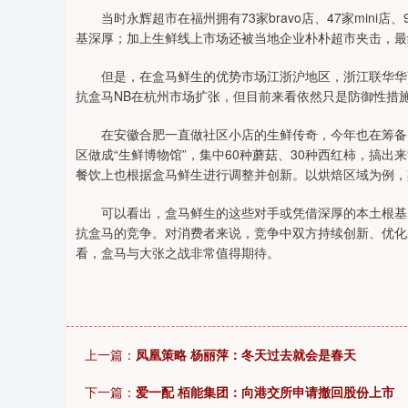
当时永辉超市在福州拥有73家bravo店、47家mini店、
基深厚；加上生鲜线上市场还被当地企业朴朴超市夹击，最
但是，在盒马鲜生的优势市场江浙沪地区，浙江联华华商
抗盒马NB在杭州市场扩张，但目前来看依然只是防御性措
在安徽合肥一直做社区小店的生鲜传奇，今年也在筹备1
区做成“生鲜博物馆”，集中60种蘑菇、30种西红柿，搞出
餐饮上也根据盒马鲜生进行调整并创新。以烘焙区域为例，其
可以看出，盒马鲜生的这些对手或凭借深厚的本土根基，
抗盒马的竞争。对消费者来说，竞争中双方持续创新、优化
看，盒马与大张之战非常值得期待。
上一篇：
凤凰策略 杨丽萍：冬天过去就会是春天
下一篇：
爱一配 栢能集团：向港交所申请撤回股份上市