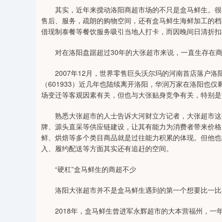
其实，近年来搅动洛阳商超市场的不只是盒马鲜生。很早
售后、服务，疏朗的购物空间，还有盒马鲜生海鲜加工的档
借现制泰餐等餐饮服务吸引当地人打卡，而因晚间日清折扣
对在洛阳盘踞超过30年的大张超市来说，一直生存在商
2007年12月，世界零售巨头沃尔玛的河南首店落户洛阳
（601933）近几年也陆续离开洛阳，华润万家在洛阳也
场变迁等客观因素有关，但也与大张贴身竞争有关，特别是
熟悉大张超市的人士告诉大河财立方记者，大张超市这些
牌、源头直采等供应链建设，让其有能力为消费者带来价格
鲜、烘焙等多个类目商品就是过往能力积累的体现。但他也
入、履约配送等方面其实还有追赶的空间。
“硬杠”盒马鲜生的商超不少
洛阳大张超市并不是盒马鲜生遇到的第一个想要比一比
2018年，盒马鲜生曾进军永辉超市的大本营福州，一年