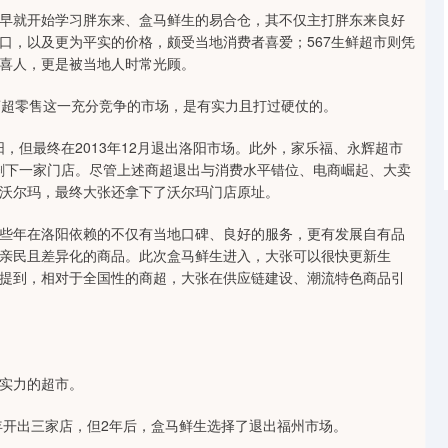
就开始学习胖东来、盒马鲜生的易合仓，其不仅主打胖东来良好
口，以及更为平实的价格，颇受当地消费者喜爱；567生鲜超市则凭
喜人，更是被当地人时常光顾。
超零售这一充分竞争的市场，是有实力且打过硬仗的。
，但最终在2013年12月退出洛阳市场。此外，家乐福、永辉超市
仅剩下一家门店。尽管上述商超退出与消费水平错位、电商崛起、大卖
沃尔玛，最终大张还拿下了沃尔玛门店原址。
年在洛阳依赖的不仅有当地口碑、良好的服务，更有发展自有品
亲民且差异化的商品。此次盒马鲜生进入，大张可以很快更新生
提到，相对于全国性的商超，大张在供应链建设、潮流特色商品引
实力的超市。
开出三家店，但2年后，盒马鲜生选择了退出福州市场。