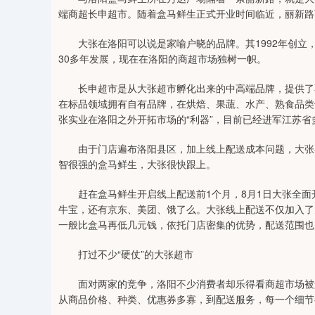
端商超长申超市。随着盒马鲜生正式开业时间临近，丽新路
大张在洛阳可以说是家喻户晓的品牌。其1992年创立
30多年发展，现在在洛阳的商超市场独树一帜。
长申超市是从大张超市孵化出来的中高端品牌，提供了不
在标品领域拥有自有品牌，在烘焙、果蔬、水产、熟食品类
张实业在洛阳之外开拓市场的“利器”，目前已经进军江苏省
由于门店遍布洛阳县区，加上线上配送成本问题，大张在
智很强的盒马鲜生，大张很快跟上。
赶在盒马鲜生开启线上配送前1个月，8月1日大张全面开
牛宝，还有京东、美团、饿了么。大张线上配送不仅加入了
一般比盒马再低几元钱，依托门店密集的优势，配送范围也
打过不少“硬仗”的大张超市
面对两家的竞争，洛阳不少消费者却乐得看商超市场被盒
从商品价格、种类、优惠券多寡，到配送服务，每一个细节