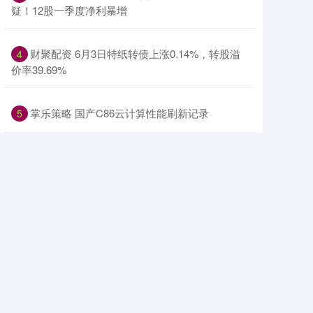
疑！12股一季度净利暴增
​财聚配资 6月3日特纸转债上涨0.14%，转股溢
4
价率39.69%
​掌乐策略 国产C86云计算性能刷新记录
5