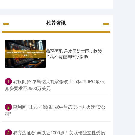
推荐资讯
鼎冠优配 丹麦国防大臣：格陵
兰岛不需他国医疗援助
​易投配资 纳斯达克提议修改上市标准 IPO最低
1
募资要求至2500万美元
​森利网 “上市即巅峰” 冠中生态实控人火速“卖公
2
司”
​易方达证券 暴跌近1000点！美联储独立性受质
3