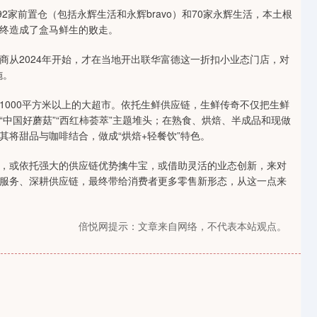
92家前置仓（包括永辉生活和永辉bravo）和70家永辉生活，本土根
终造成了盒马鲜生的败走。
从2024年开始，才在当地开出联华富德这一折扣小业态门店，对
施。
000平方米以上的大超市。依托生鲜供应链，生鲜传奇不仅把生鲜
来“中国好蘑菇”“西红柿荟萃”主题堆头；在熟食、烘焙、半成品和现做
将甜品与咖啡结合，做成“烘焙+轻餐饮”特色。
或依托强大的供应链优势擒牛宝，或借助灵活的业态创新，来对
服务、深耕供应链，最终带给消费者更多零售新形态，从这一点来
倍悦网提示：文章来自网络，不代表本站观点。