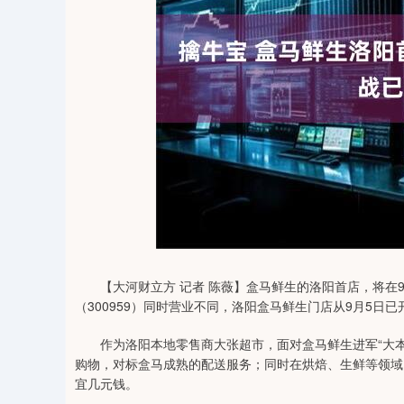
51
深证成指
14292.66
28.15
0.72%
182.54
【大河财立方 记者 陈薇】盒马鲜生的洛阳首店，将在9
（300959）同时营业不同，洛阳盒马鲜生门店从9月5
作为洛阳本地零售商大张超市，面对盒马鲜生进军“大本营
购物，对标盒马成熟的配送服务；同时在烘焙、生鲜等领域
宜几元钱。