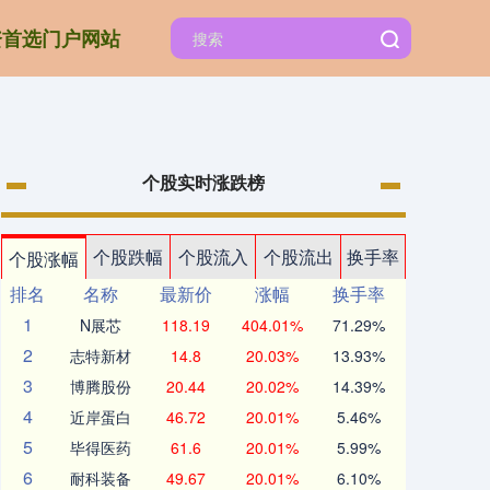
资首选门户网站
个股实时涨跌榜
个股跌幅
个股流入
个股流出
换手率
个股涨幅
排名
名称
最新价
涨幅
换手率
1
N展芯
118.19
404.01%
71.29%
2
志特新材
14.8
20.03%
13.93%
3
博腾股份
20.44
20.02%
14.39%
4
近岸蛋白
46.72
20.01%
5.46%
5
毕得医药
61.6
20.01%
5.99%
6
耐科装备
49.67
20.01%
6.10%