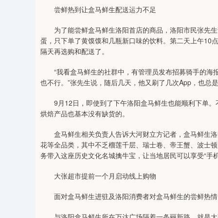
尝鲜热到让盒马鲜生配送运力不足
为了能尝鲜盒马鲜生洛阳首店的商品，洛阳市民张先生说
蛋，只下单了黄馍馍和几瓶新口味的饮料。第二天上午10点
隔天再选购和配送了。
“我看盒马鲜生的社群中，有管理员发布招募骑手的海报
也不行。”张先生说，随后几天，他又刷了几次App，也总
9月12日，即使到了下午洛阳盒马鲜生也能顺利下单。
烘焙产品也基本没有缺货的。
盒马鲜生相关负责人告诉大河财立方记者，盒马鲜生洛阳
花等全品类，其中不乏榴莲千层、瑞士卷、帝王蟹、波士顿
务带入这座历史文化名城擒牛宝，让当地居民可以享受“手
大张超市提前一个月启动线上购物
面对盒马鲜生进驻及洛阳消费者对盒马鲜生的尝鲜热情
与洛阳盒马鲜生所在万达广场隔着一条丽新路，就是大张