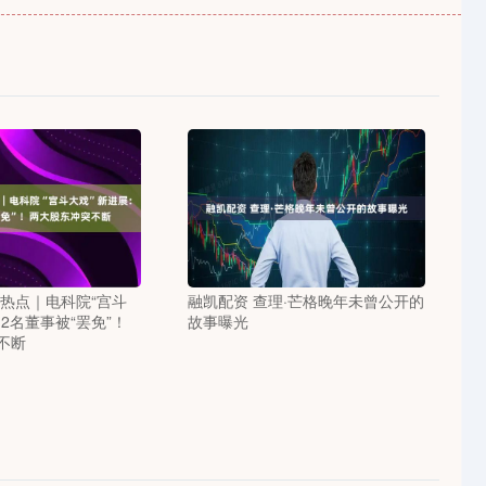
司热点｜电科院“宫斗
融凯配资 查理·芒格晚年未曾公开的
2名董事被“罢免”！
故事曝光
不断