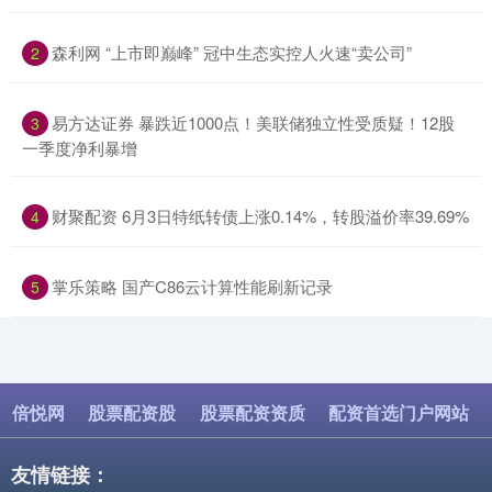
​森利网 “上市即巅峰” 冠中生态实控人火速“卖公司”
2
​易方达证券 暴跌近1000点！美联储独立性受质疑！12股
3
一季度净利暴增
​财聚配资 6月3日特纸转债上涨0.14%，转股溢价率39.69%
4
​掌乐策略 国产C86云计算性能刷新记录
5
倍悦网
股票配资股
股票配资资质
配资首选门户网站
友情链接：