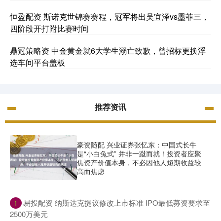
恒盈配资 斯诺克世锦赛赛程，冠军将出吴宜泽vs墨菲三，
四阶段开打附比赛时间
鼎冠策略资 中金黄金就6大学生溺亡致歉，曾招标更换浮
选车间平台盖板
推荐资讯
豪资随配 兴业证券张忆东：中国式长牛
是“小白兔式” 并非一蹴而就！投资者应聚
焦资产价值本身，不必因他人短期收益较
高而焦虑
​易投配资 纳斯达克提议修改上市标准 IPO最低募资要求至
1
2500万美元