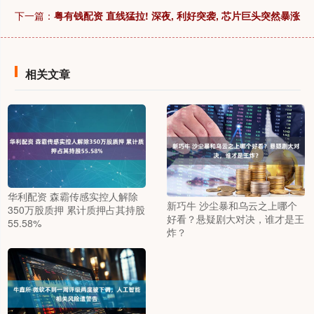
下一篇：
粤有钱配资 直线猛拉! 深夜, 利好突袭, 芯片巨头突然暴涨
相关文章
华利配资 森霸传感实控人解除
新巧牛 沙尘暴和乌云之上哪个
350万股质押 累计质押占其持股
好看？悬疑剧大对决，谁才是王
55.58%
炸？