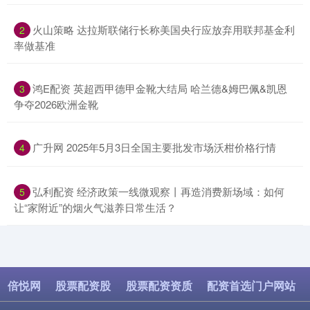
​火山策略 达拉斯联储行长称美国央行应放弃用联邦基金利
2
率做基准
​鸿E配资 英超西甲德甲金靴大结局 哈兰德&姆巴佩&凯恩
3
争夺2026欧洲金靴
​广升网 2025年5月3日全国主要批发市场沃柑价格行情
4
​弘利配资 经济政策一线微观察丨再造消费新场域：如何
5
让“家附近”的烟火气滋养日常生活？
倍悦网
股票配资股
股票配资资质
配资首选门户网站