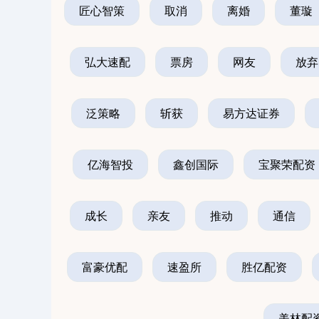
匠心智策
取消
离婚
董璇
弘大速配
票房
网友
放弃
泛策略
斩获
易方达证券
亿海智投
鑫创国际
宝聚荣配资
成长
亲友
推动
通信
富豪优配
速盈所
胜亿配资
美林配