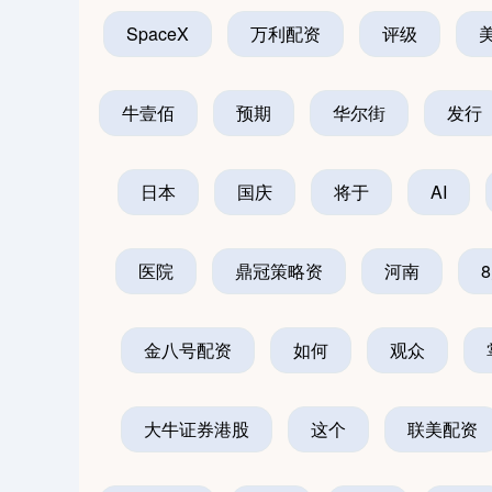
SpaceX
万利配资
评级
牛壹佰
预期
华尔街
发行
日本
国庆
将于
AI
医院
鼎冠策略资
河南
金八号配资
如何
观众
大牛证券港股
这个
联美配资
0
上证指数
3940.04
164.40
2.13%
39.68