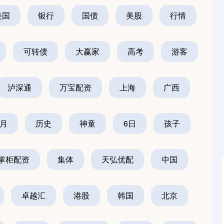
美国
银行
国债
美股
行情
可转债
大赢家
高考
游客
泸深通
万宝配资
上海
广西
8月
历史
神童
6日
孩子
掌柜配资
集体
天弘优配
中国
卓越汇
港股
韩国
北京
深证成指
14311.01
1.02%
200.89
1.42%