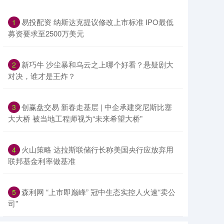
易投配资 纳斯达克提议修改上市标准 IPO最低
1
募资要求至2500万美元
新巧牛 沙尘暴和乌云之上哪个好看？悬疑剧大
2
对决，谁才是王炸？
创赢盘交易 新春走基层 | 中企承建突尼斯比塞
3
大大桥 被当地工程师视为“未来希望大桥”
火山策略 达拉斯联储行长称美国央行应放弃用
4
联邦基金利率做基准
森利网 “上市即巅峰” 冠中生态实控人火速“卖公
5
司”