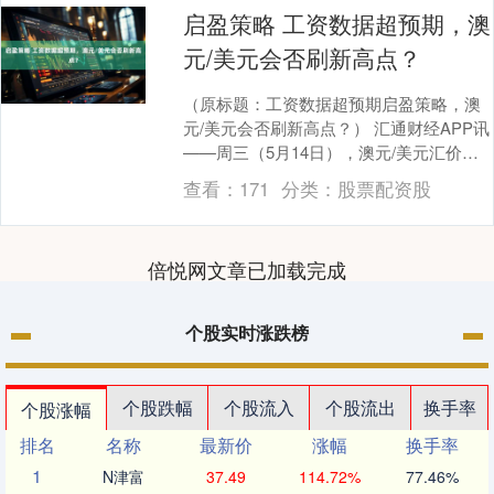
启盈策略 工资数据超预期，澳
元/美元会否刷新高点？
（原标题：工资数据超预期启盈策略，澳
元/美元会否刷新高点？） 汇通财经APP讯
——周三（5月14日），澳元/美元汇价延
续上涨态势，日内一度逼近0.6500关
查看：
171
分类：
股票配资股
口，....
倍悦网文章已加载完成
个股实时涨跌榜
个股跌幅
个股流入
个股流出
换手率
个股涨幅
排名
名称
最新价
涨幅
换手率
1
N津富
37.49
114.72%
77.46%