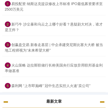
易投配资 纳斯达克提议修改上市标准 IPO最低募资要求至
1
2500万美元
新巧牛 沙尘暴和乌云之上哪个好看？悬疑剧大对决，谁才
2
是王炸？
创赢盘交易 新春走基层 | 中企承建突尼斯比塞大大桥 被当
3
地工程师视为“未来希望大桥”
火山策略 达拉斯联储行长称美国央行应放弃用联邦基金利
4
率做基准
森利网 “上市即巅峰” 冠中生态实控人火速“卖公司”
5
最新文章