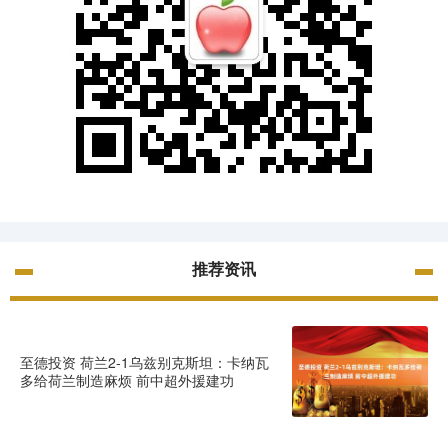
推荐资讯
至德投资 荷兰2-1乌兹别克斯坦：卡纳瓦
多给荷兰制造麻烦 前中超外援建功