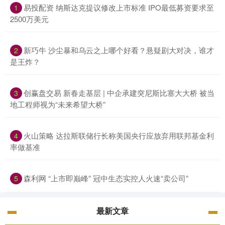
易投配资 纳斯达克提议修改上市标准 IPO最低募资要求至
1
2500万美元
新巧牛 沙尘暴和乌云之上哪个好看？悬疑剧大对决，谁才
2
是王炸？
创赢盘交易 新春走基层 | 中企承建突尼斯比塞大大桥 被当
3
地工程师视为“未来希望大桥”
火山策略 达拉斯联储行长称美国央行应放弃用联邦基金利
4
率做基准
森利网 “上市即巅峰” 冠中生态实控人火速“卖公司”
5
最新文章