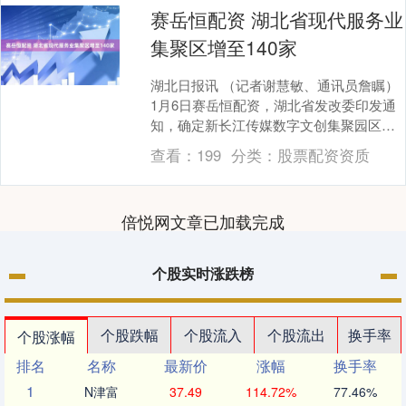
赛岳恒配资 湖北省现代服务业
集聚区增至140家
湖北日报讯 （记者谢慧敏、通讯员詹瞩）
1月6日赛岳恒配资，湖北省发改委印发通
知，确定新长江传媒数字文创集聚园区、
中国武汉人力资源服务产业园等20家产业
查看：
199
分类：
股票配资资质
集聚区为湖....
倍悦网文章已加载完成
个股实时涨跌榜
个股跌幅
个股流入
个股流出
换手率
个股涨幅
排名
名称
最新价
涨幅
换手率
1
N津富
37.49
114.72%
77.46%