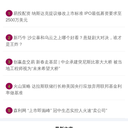
易投配资 纳斯达克提议修改上市标准 IPO最低募资要求至
1
2500万美元
新巧牛 沙尘暴和乌云之上哪个好看？悬疑剧大对决，谁才
2
是王炸？
创赢盘交易 新春走基层 | 中企承建突尼斯比塞大大桥 被当
3
地工程师视为“未来希望大桥”
火山策略 达拉斯联储行长称美国央行应放弃用联邦基金利
4
率做基准
森利网 “上市即巅峰” 冠中生态实控人火速“卖公司”
5